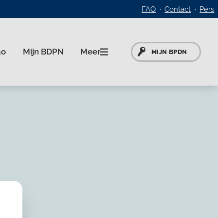
FAQ
Contact
Pers
Meer
ao
Mijn BDPN
MIJN BPDN