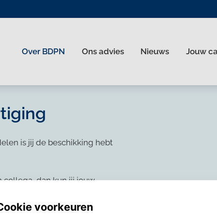
Over BDPN
Ons advies
Nieuws
Jouw c
nl
tiging
len is jij de beschikking hebt
 collega, dan kun jij jouw
BDPN. Het kan nodig zijn dat de
sprek met jouw leidinggevende