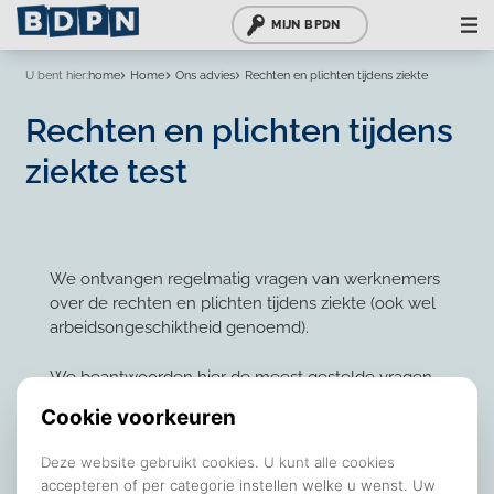
MIJN BPDN
U bent hier:
home
Home
Ons advies
Rechten en plichten tijdens ziekte
Rechten en plichten tijdens
ziekte test
We ontvangen regelmatig vragen van werknemers
over de rechten en plichten tijdens ziekte (ook wel
arbeidsongeschiktheid genoemd).
We beantwoorden hier de meest gestelde vragen.
Moet ik mijn leidinggevende laten weten wat ik
mankeer als ik ziek ben?
Jouw werkgever mag niet vragen waarom je ziek