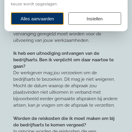
bent. Wanneer deze vraag toch wordt gesteld door
de werkgever, hoef je hier geen antwoord op te
geven. De werkgever mag wel aan jou vragen hoe
lang jij denkt niet te kunnen werken. De werkgever
kan zo een inschatting maken of er (langdurig)
vervanging geregeld moet worden voor de
uitvoering van jouw werkzaamheden.
Ik heb een uitnodiging ontvangen van de
bedrijfsarts. Ben ik verplicht om daar naartoe te
gaan?
De werkgever mag jou verzoeken om de
bedrijfsarts te bezoeken. Dit mag je niet weigeren.
Mocht de datum waarop de afspraak zou
plaatsvinden niet uitkomen in verband met
bijvoorbeeld eerder gemaakte afspraken bij andere
artsen, kan je vragen om de afspraak te verzetten.
Worden de reiskosten die ik moet maken om bij
de bedrijfsarts te komen vergoed?
In principe worden de reiskosten die een