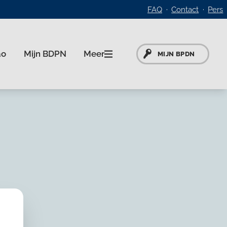
FAQ
Contact
Pers
Meer
ao
Mijn BDPN
MIJN BPDN